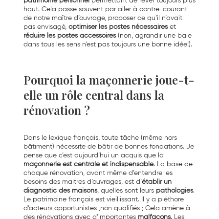
patrimoine personnel
permettant de rêver toujours plus
haut. Cela passe souvent par aller à contre-courant
de notre maître d’ouvrage, proposer ce qu’il n’avait
pas envisagé,
optimiser les postes nécessaires
et
réduire les postes accessoires
(non, agrandir une baie
dans tous les sens n’est pas toujours une bonne idée!).
Pourquoi la maçonnerie joue-t-
elle un rôle central dans la
rénovation ?
Dans le lexique français, toute tâche (même hors
bâtiment) nécessite de bâtir de bonnes fondations. Je
pense que c’est aujourd’hui un acquis que la
maçonnerie est centrale et indispensable
. La base de
chaque rénovation, avant même d’entendre les
besoins des maitres d’ouvrages, est d’
établir un
diagnostic des maisons
, quelles sont leurs
pathologies
.
Le patrimoine français est vieillissant. Il y a pléthore
d’acteurs opportunistes ,non qualifiés ; Cela amène à
des rénovations avec d’importantes
malfaçons
. Les