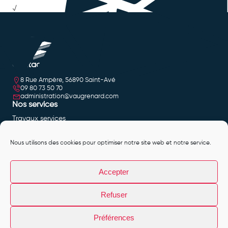
√
Contact
8 Rue Ampère, 56890 Saint-Avé
09 80 73 50 70
administration@vaugrenard.com
Nos services
Travaux services
Travaux de façade
Extension
Curage de bâtiment
Nous utilisons des cookies pour optimiser notre site web et notre service.
Rénovation
Informations légales
Mentions légales
Accepter
Politique de cookies (EU)
Politique de confidentialité
Plan du site
Refuser
Contact
Préférences